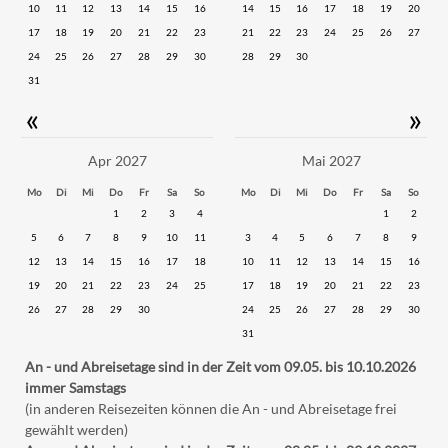
10
11
12
13
14
15
16
14
15
16
17
18
19
20
17
18
19
20
21
22
23
21
22
23
24
25
26
27
24
25
26
27
28
29
30
28
29
30
31
«
»
Apr 2027
Mai 2027
Mo
Di
Mi
Do
Fr
Sa
So
Mo
Di
Mi
Do
Fr
Sa
So
1
2
3
4
1
2
5
6
7
8
9
10
11
3
4
5
6
7
8
9
12
13
14
15
16
17
18
10
11
12
13
14
15
16
19
20
21
22
23
24
25
17
18
19
20
21
22
23
26
27
28
29
30
24
25
26
27
28
29
30
31
An - und Abreisetage sind in der Zeit vom 09.05. bis 10.10.2026
immer Samstags
(in anderen Reisezeiten können die An - und Abreisetage frei
gewählt werden)