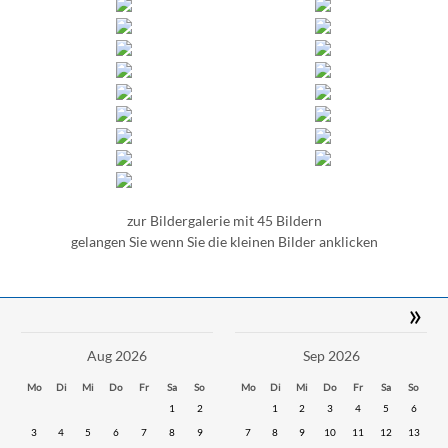
zur Bildergalerie mit 45 Bildern
gelangen Sie wenn Sie die kleinen Bilder anklicken
»
Aug 2026
Sep 2026
Mo
Di
Mi
Do
Fr
Sa
So
Mo
Di
Mi
Do
Fr
Sa
So
1
2
1
2
3
4
5
6
3
4
5
6
7
8
9
7
8
9
10
11
12
13