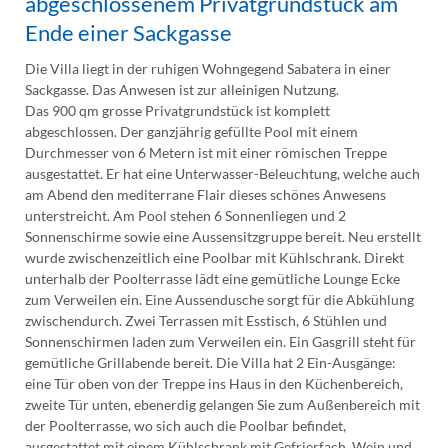
abgeschlossenem Privatgrundstück am
Ende einer Sackgasse
Die Villa liegt in der ruhigen Wohngegend Sabatera in einer
Sackgasse. Das Anwesen ist zur alleinigen Nutzung.
Das 900 qm grosse Privatgrundstück ist komplett
abgeschlossen. Der ganzjährig gefüllte Pool mit einem
Durchmesser von 6 Metern ist mit einer römischen Treppe
ausgestattet. Er hat eine Unterwasser-Beleuchtung, welche auch
am Abend den mediterrane Flair dieses schönes Anwesens
unterstreicht. Am Pool stehen 6 Sonnenliegen und 2
Sonnenschirme sowie eine Aussensitzgruppe bereit. Neu erstellt
wurde zwischenzeitlich eine Poolbar mit Kühlschrank. Direkt
unterhalb der Poolterrasse lädt eine gemütliche Lounge Ecke
zum Verweilen ein. Eine Aussendusche sorgt für die Abkühlung
zwischendurch. Zwei Terrassen mit Esstisch, 6 Stühlen und
Sonnenschirmen laden zum Verweilen ein. Ein Gasgrill steht für
gemütliche Grillabende bereit. Die Villa hat 2 Ein-Ausgänge:
eine Tür oben von der Treppe ins Haus in den Küchenbereich,
zweite Tür unten, ebenerdig gelangen Sie zum Außenbereich mit
der Poolterrasse, wo sich auch die Poolbar befindet,
ausgestattet mit einem Kühlschrank mit Gefrierfach, Wein und