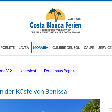
S POBLETS
JAVEA
MORAIRA
CUMBRE DEL SOL
CALPE
SERVICE
ona V 2
Übersicht
Ferienhaus Pepe »
an der Küste von Benissa
g