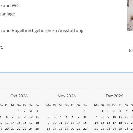
he und WC
aanlage
n und Bügelbrett gehören zu Ausstattung
t.
g
Okt 2026
Nov 2026
Dez 2026
Mo
Di
Mi
Do
Fr
Sa
So
Mo
Di
Mi
Do
Fr
Sa
So
Mo
Di
Mi
Do
Fr
Sa
S
1
2
3
4
1
1
2
3
4
5
5
6
7
8
9
10
11
2
3
4
5
6
7
8
7
8
9
10
11
12
1
12
13
14
15
16
17
18
9
10
11
12
13
14
15
14
15
16
17
18
19
2
19
20
21
22
23
24
25
16
17
18
19
20
21
22
21
22
23
24
25
26
2