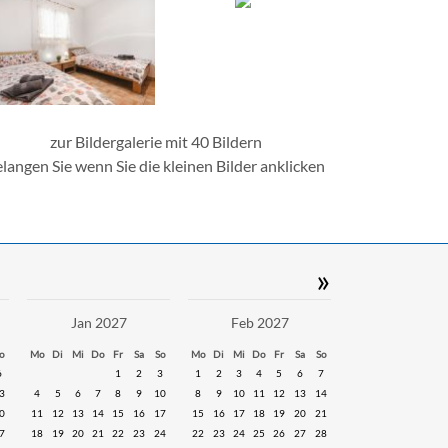
zur Bildergalerie mit 40 Bildern
elangen Sie wenn Sie die kleinen Bilder anklicken
»
Jan 2027
Feb 2027
o
Mo
Di
Mi
Do
Fr
Sa
So
Mo
Di
Mi
Do
Fr
Sa
So
6
1
2
3
1
2
3
4
5
6
7
3
4
5
6
7
8
9
10
8
9
10
11
12
13
14
0
11
12
13
14
15
16
17
15
16
17
18
19
20
21
7
18
19
20
21
22
23
24
22
23
24
25
26
27
28