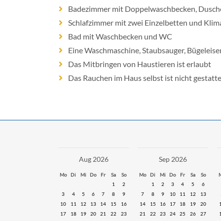
Badezimmer mit Doppelwaschbecken, Dusc
Schlafzimmer mit zwei Einzelbetten und Klim
Bad mit Waschbecken und WC
Eine Waschmaschine, Staubsauger, Bügeleise
Das Mitbringen von Haustieren ist erlaubt
Das Rauchen im Haus selbst ist nicht gestatte
Aug 2026
Sep 2026
Mo
Di
Mi
Do
Fr
Sa
So
Mo
Di
Mi
Do
Fr
Sa
So
1
2
1
2
3
4
5
6
3
4
5
6
7
8
9
7
8
9
10
11
12
13
10
11
12
13
14
15
16
14
15
16
17
18
19
20
17
18
19
20
21
22
23
21
22
23
24
25
26
27