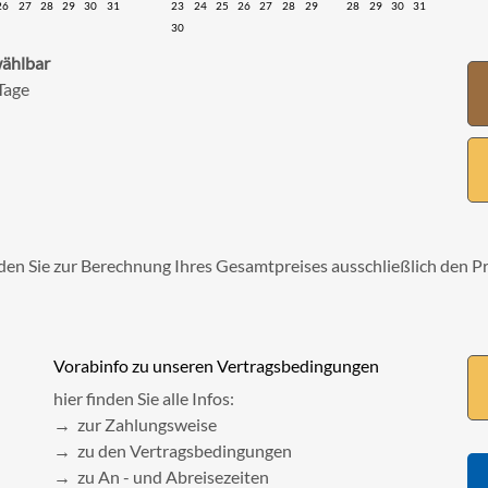
26
27
28
29
30
31
23
24
25
26
27
28
29
28
29
30
31
30
wählbar
Tage
den Sie zur Berechnung Ihres Gesamtpreises ausschließlich den P
Vorabinfo zu unseren Vertragsbedingungen
hier finden Sie alle Infos:
→ zur Zahlungsweise
→ zu den Vertragsbedingungen
→ zu An - und Abreisezeiten