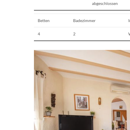
abgeschlossen
Betten
Badezimmer
I
4
2
W